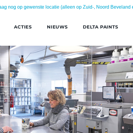
daag nog op gewenste locatie (alleen op Zuid-, Noord Beveland
ACTIES
NIEUWS
DELTA PAINTS