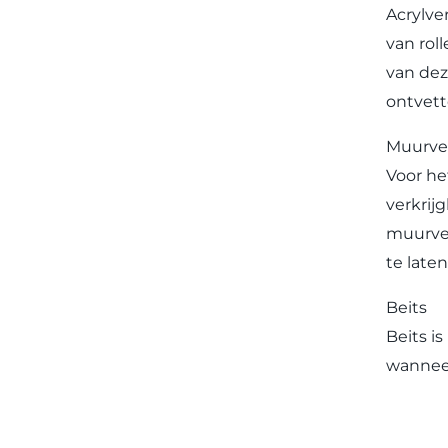
Acrylve
van rol
van dez
ontvett
Muurve
Voor he
verkrij
muurver
te late
Beits
Beits i
wanneer