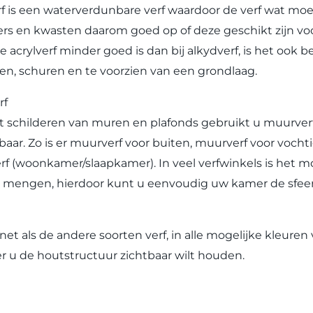
rf is een waterverdunbare verf waardoor de verf wat moeil
lers en kwasten daarom goed op of deze geschikt zijn v
e acrylverf minder goed is dan bij alkydverf, is het ook
en, schuren en te voorzien van een grondlaag.
rf
t schilderen van muren en plafonds gebruikt u muurverf.
gbaar. Zo is er muurverf voor buiten, muurverf voor voc
f (woonkamer/slaapkamer). In veel verfwinkels is het m
n mengen, hierdoor kunt u eenvoudig uw kamer de sfeer
s net als de andere soorten verf, in alle mogelijke kleure
 u de houtstructuur zichtbaar wilt houden.