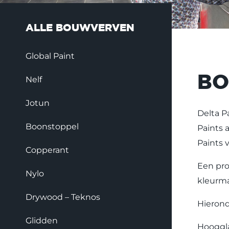
ALLE BOUWVERVEN
Global Paint
B
Nelf
Jotun
Delta P
Boonstoppel
Paints 
Paints 
Copperant
Een pro
Nylo
kleurma
Drywood – Teknos
Hierond
Glidden
Hooggla