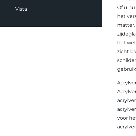
Of u nu
Vista
het ver
matter.
zijdegl
het wel
zicht ba
schilde
gebruik
Acrylver
Acrylve
acrylve
acrylve
voor he
acrylve