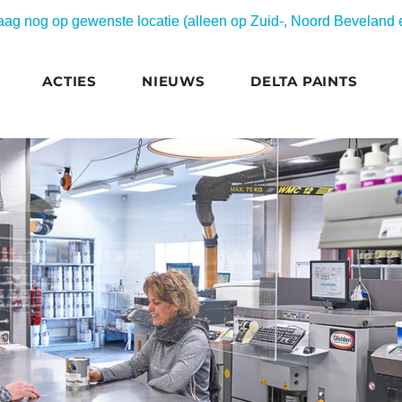
daag nog op gewenste locatie (alleen op Zuid-, Noord Beveland
ACTIES
NIEUWS
DELTA PAINTS