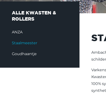
ALLE KWASTEN &
ROLLERS
ANZA
ST
Staalmeester
Ambacht
Goudhaantje
schilde
Varkens
Kwasten
100% sy
synthet